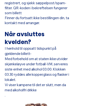
registrert, og sjekk søppelpost/spam-
filter. QR-koden i bekreftelsen fungerer
som billett
Finner du fortsatt ikke bestillingen din, ta
kontakt med arrangør.
Når avsluttes
kvelden?
I henhold til oppsatt tidspunkt på
gjeldende billett-
Med forbehold om at staten ikke utvider
skjenkeløyve under fotball-VM, serveres
siste enhet med alkohol 03.00. Klokken
03.30 ryddes alle kopper,glass og flasker i
lokalet.
Vi viser kampene til det er slutt, men da
med alkoholfri drikke
.