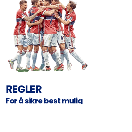
REGLER
For å sikre best mulig
opplevelse for alle
Regler for VM-festen 2026
VM-festen skal være et inkluderende
arrangement som samler fotballinteresserte fra